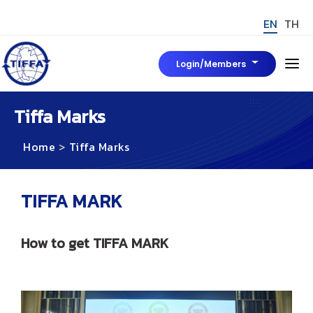
EN
TH
Login/Members
Home
Tiffa Marks
Home
Tiffa Marks
About Us
Board of Director
News & Event
TIFFA MARK
Tiffa Marks
How to get TIFFA MARK
มาตรฐาน TIFFA Mark
To be Tiffa Member
TIFFA MARK
Rules, Regulations and Related Articles