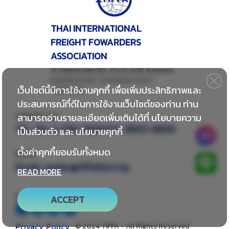
THAI INTERNATIONAL
FREIGHT FOWARDERS
ASSOCIATION
19 SRINAKARIN RD, 4TH FLOOR, BANGNA,
BANGNA NUEA , BANGKOK 10260
เว็บไซต์นี้มีการใช้งานคุกกี้ เพื่อเพิ่มประสิทธิภาพและ
THAILAND
ประสบการณ์ที่ดีในการใช้งานเว็บไซต์ของท่าน ท่าน
สามารถอ่านรายละเอียดเพิ่มเติมได้ที่
นโยบายความ
CONTACT US
TEL:
66-2-018-2828 EXT. 8802-8806
เป็นส่วนตัว
และ
นโยบายคุกกี้
ตั้งค่าคุกกี้ยอมรับทั้งหมด
EMAIL
Email:
center@tiffathai.org
READ MORE
FOLLOW US
ACCEPT
Privacy Policy
© 2024 TIFFA - All Rights Reserved