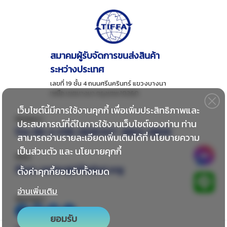
สมาคมผู้รับจัดการขนส่งสินค้า
ระหว่างประเทศ
เลขที่ 19 ชั้น 4 ถนนศรีนครินทร์ แขวงบางนา
เหนือ เขตบางนา กรุงเทพ 10260
เว็บไซต์นี้มีการใช้งานคุกกี้ เพื่อเพิ่มประสิทธิภาพและ
ติดต่อเรา
ประสบการณ์ที่ดีในการใช้งานเว็บไซต์ของท่าน ท่าน
โทร:
66-2-018-2828 EXT. 8802-8806
สามารถอ่านรายละเอียดเพิ่มเติมได้ที่
นโยบายความ
เป็นส่วนตัว
และ
นโยบายคุกกี้
อีเมล
อีเมล:
center@tiffathai.org
ตั้งค่าคุกกี้ยอมรับทั้งหมด
อ่านเพิ่มเติม
ติดตามเรา
ยอมรับ