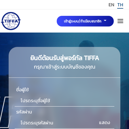
EN
TH
เข้าสู่ระบบ/ทำเนียบสมาชิก
หน้าแรก
เกี่ยวกับเรา
ยินดีต้อนรับสู่พอร์ทัล TIFFA
กรุณาเข้าสู่ระบบบัญชีของคุณ
คณะกรรมการบริหารสมาคมฯ
ข่าวสารและกิจกรรม
มาตรฐาน TIFFA Mark
ชื่อผู้ใช้
การขอรับรองมาตรฐาน TIFFA MARK
สมัครสมาชิกสมาคมฯ
รหัสผ่าน
TIFFA MARK
กฎระเบียบ พระราชบัญญัติและบทความที่เกี่ยวข้อง
แสดง