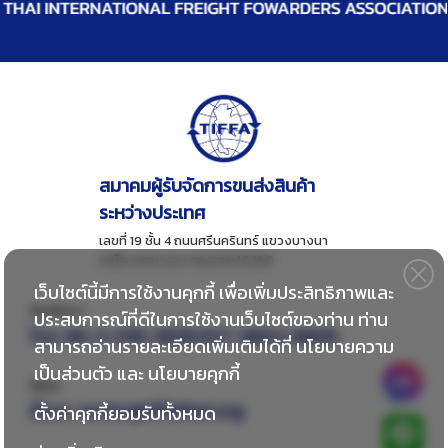
สมาคมผู้รับจัดการขนส่งสินค้า
ระหว่างประเทศ
เลขที่ 19 ชั้น 4 ถนนศรีนครินทร์ แขวงบางนา
เหนือ เขตบางนา กรุงเทพ 10260
เว็บไซต์นี้มีการใช้งานคุกกี้ เพื่อเพิ่มประสิทธิภาพและ
ติดต่อเรา
ประสบการณ์ที่ดีในการใช้งานเว็บไซต์ของท่าน ท่าน
โทร:
66-2-018-2828 EXT. 8802-8806
สามารถอ่านรายละเอียดเพิ่มเติมได้ที่
นโยบายความ
เป็นส่วนตัว
และ
นโยบายคุกกี้
อีเมล
อีเมล:
center@tiffathai.org
ตั้งค่าคุกกี้ยอมรับทั้งหมด