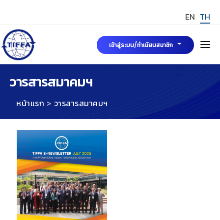
EN
TH
เข้าสู่ระบบ/ทำเนียบสมาชิก
หน้าแรก
วารสารสมาคมฯ
หน้าแรก
วารสารสมาคมฯ
เกี่ยวกับเรา
คณะกรรมการบริหารสมาคมฯ
ข่าวสารและกิจกรรม
มาตรฐาน TIFFA Mark
การขอรับรองมาตรฐาน TIFFA MARK
สมัครสมาชิกสมาคมฯ
TIFFA MARK
กฎระเบียบ พระราชบัญญัติและบทความที่เกี่ยวข้อง