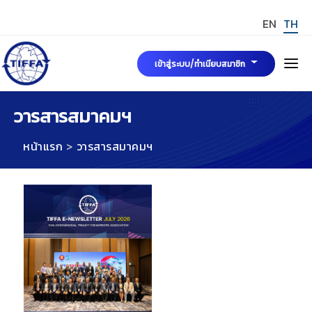
EN
TH
เข้าสู่ระบบ/ทำเนียบสมาชิก
หน้าแรก
วารสารสมาคมฯ
หน้าแรก
วารสารสมาคมฯ
เกี่ยวกับเรา
คณะกรรมการบริหารสมาคมฯ
ข่าวสารและกิจกรรม
มาตรฐาน TIFFA Mark
การขอรับรองมาตรฐาน TIFFA MARK
สมัครสมาชิกสมาคมฯ
TIFFA MARK
กฎระเบียบ พระราชบัญญัติและบทความที่เกี่ยวข้อง