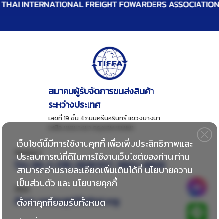
สมาคมผู้รับจัดการขนส่งสินค้า
ระหว่างประเทศ
เลขที่ 19 ชั้น 4 ถนนศรีนครินทร์ แขวงบางนา
เหนือ เขตบางนา กรุงเทพ 10260
เว็บไซต์นี้มีการใช้งานคุกกี้ เพื่อเพิ่มประสิทธิภาพและ
ติดต่อเรา
ประสบการณ์ที่ดีในการใช้งานเว็บไซต์ของท่าน ท่าน
โทร:
66-2-018-2828 EXT. 8802-8806
สามารถอ่านรายละเอียดเพิ่มเติมได้ที่
นโยบายความ
เป็นส่วนตัว
และ
นโยบายคุกกี้
อีเมล
อีเมล:
center@tiffathai.org
ตั้งค่าคุกกี้ยอมรับทั้งหมด