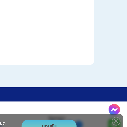
ติดตามเรา
ียด
6
ยอมรับ